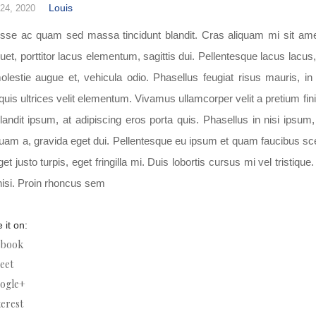
Louis
24, 2020
sse ac quam sed massa tincidunt blandit. Cras aliquam mi sit ame
quet, porttitor lacus elementum, sagittis dui. Pellentesque lacus lacus, 
molestie augue et, vehicula odio. Phasellus feugiat risus mauris, 
 quis ultrices velit elementum. Vivamus ullamcorper velit a pretium fin
blandit ipsum, at adipiscing eros porta quis. Phasellus in nisi ipsu
uam a, gravida eget dui. Pellentesque eu ipsum et quam faucibus sce
et justo turpis, eget fringilla mi. Duis lobortis cursus mi vel trist
nisi. Proin rhoncus sem
 it on:
ebook
eet
ogle+
terest