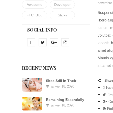
novembre 
Awesome
Develeper
Suspendi
FTC_Blog
Sticky
libero ali
luctus, 
SOCIAL INFO
volutpat,
lobortis 
amet aliq
Mauris eg
sit amet 
RECENT NEWS
Share
Sites Still In Their
Infancy.
janvier 18, 2020
Fac
Tw
Remaining Essentially
Go
Unchanged
janvier 18, 2020
Pin