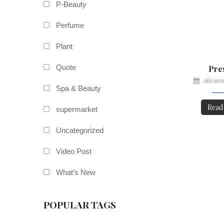
P-Beauty
Perfume
Plant
Quote
Pre
décemb
Spa & Beauty
Read
supermarket
Uncategorized
Video Post
What’s New
POPULAR TAGS