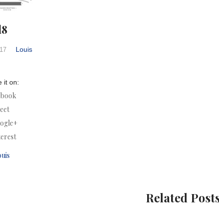
d8
Louis
017
 it on:
ebook
eet
ogle+
terest
ouis
Related Post