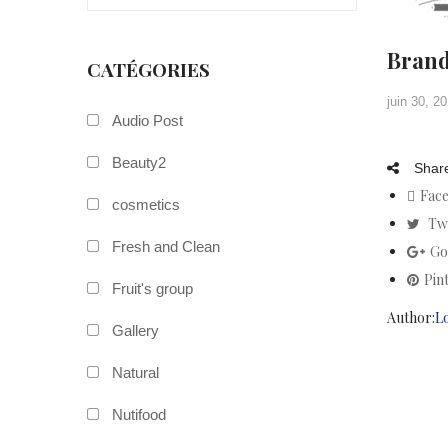
Bran
CATÉGORIES
juin 30, 2
Audio Post
Beauty2
Share
Fac
cosmetics
Tw
Fresh and Clean
Go
Pin
Fruit's group
Author:
L
Gallery
Natural
Nutifood