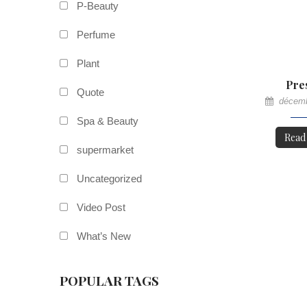
P-Beauty
Perfume
Plant
Pre
Quote
décemb
Spa & Beauty
Read
supermarket
Uncategorized
Video Post
What’s New
POPULAR TAGS