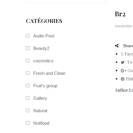
Br2
CATÉGORIES
novembre 
Audio Post
Share
Beauty2
Fac
cosmetics
Tw
Go
Fresh and Clean
Pin
Fruit's group
Author:
L
Gallery
Natural
Nutifood