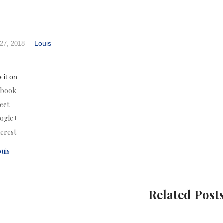
Louis
27, 2018
 it on:
ebook
eet
ogle+
terest
ouis
Related Post